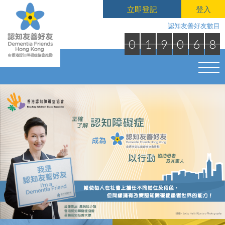
立即登記
登入
認知友善好友數目
0
1
9
0
6
8