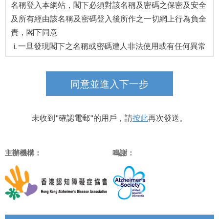
名稱登入本網站，閣下必須對該名稱及密碼之保密及安全
及所有經由該名稱及密碼登入後所作之一切網上行為負全
責，閣下同意
一旦發現閣下之名稱或密碼遭人非法使用或有任何異常
破壞安全使用的情形時，閣下應立即通知本網站；及
確保每次離線前均須先行登出其戶口。本會不會因閣下
同意並進入下一步
未能遵守本項所列之一切所引致之損失或破壞負上任何
責任。
未收到"確認電郵"的用戶，請
按此
再次發送。
4. 留言板的使用
討論區使用者所登載的留言/超連結不可包含任何以下內
主辦機構：
鳴謝：
容：
任何個人資料 (如身份證號碼或個聯絡資料）
公司、機構、團體的內部或機密資料;
任何非法的、有害的、恐嚇性的、辱罵性的、騷擾性
的、民事侵權的、破壞名譽的、粗俗的、淫穢的、誹謗