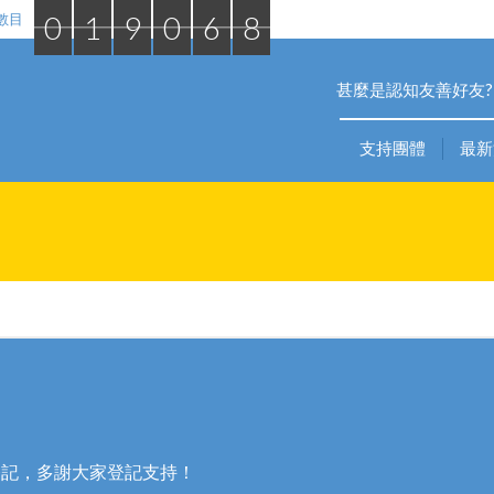
0
1
9
0
6
8
數目
甚麼是認知友善好友?
支持團體
最新
登記，多謝大家登記支持！