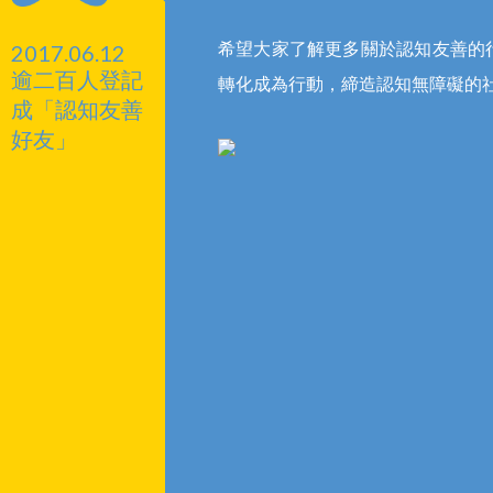
希望大家了解更多關於認知友善的
2017.06.12
逾二百人登記
轉化成為行動，締造認知無障礙的
成「認知友善
好友」