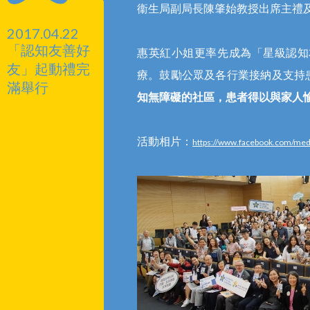
衞生局副局長陳肇始教授出席主禮
2017.04.22
「認知友善好
惠英紅小姐更率先成為「星級認知
友」起動禮完
療。鼓勵公眾及各行業接納及支持
滿舉行
知無障礙的社區，患者得以與家人
活動相片：
https://www.facebook.com/m