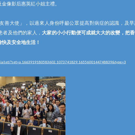
及金像影后惠英紅小姐主禮。
友善大使」，以過來人身份呼籲公眾提高對病症的認識，及早
患者及他們的家人，
大家的小小行動便可成就大大的改變，把香
愉快及安全地生活！
edia/set/?set=a.1663919180583602.1073741829.1655600144748839&type=3