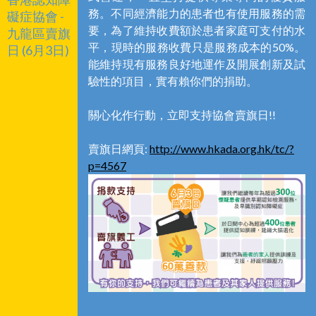
務。
不同經濟能力的患者也有使用服務的需
礙症協會 -
要，
為了維持收費額於患者家庭可支付的水
九龍區賣旗
平，現時的服務收費只是服務成本的
50%
。
日 (6月3日)
能維持現有服務良好地運作及開展創新及試
驗性的項目，實有賴你們的捐助。
關心化作行動，立即支持協會賣旗日!!
賣旗日網頁:
http://www.hkada.org.hk/tc/?
p=4567