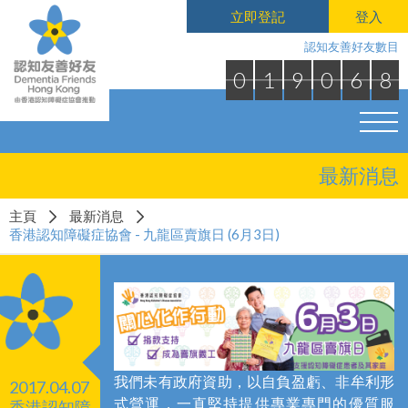
立即登記
登入
認知友善好友數目
0
1
9
0
6
8
最新消息
主頁
最新消息
香港認知障礙症協會 - 九龍區賣旗日 (6月3日)
我們
未有政府資助，以自負盈虧
、非牟利形
2017.04.07
式營運，一直堅持提供專業專門的優質服
香港認知障