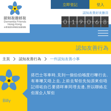
立即登記
登入
認知友善好友數目
0
1
9
0
6
8
認知友善行為
主頁
認知友善行為
一件認知友善小事
搭巴士等車時, 見到一個伯伯喺度行嚟行去,
有車嚟又唔上去, 上前去幫佢先知原來佢唔
記得咗自己要搭咩車同埋去邊, 所以聯絡左
佢屋企人幫佢
Billy